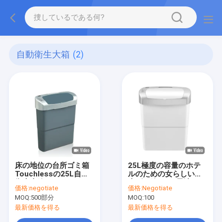
自動衛生大箱
(2)
床の地位の台所ゴミ箱
25L極度の容量のホテ
Touchlessの25L自動
ルのための女らしい衛
衛生大箱
生ゴミ箱4xAA電池
価格:
negotiate
価格:
Negotiate
MOQ:
500部分
MOQ:
100
最新価格を得る
最新価格を得る