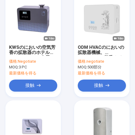
KWSのにおいの空気芳
ODM HVACのにおいの
香の拡散器のホテル
拡散器機械、
HVAC 500mlの金属
DC12V5Wの芳香オイ
価格:
Negotiate
価格:
negotiate
2000m3の適用範囲
ルの拡散器
MOQ:
3 PC
MOQ:
500部分
最新価格を得る
最新価格を得る
接触
接触