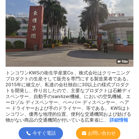
車のにおいの拡散器
エーロゾルの芳香剤ディスペンサー
自動touchless石鹸ディスペンサー
手動石鹸ディスペンサー
ペダルの衛生大箱
手のペーパー タオル ディスペンサー
トンコワンKWSの衛生学産業Co.、株式会社はクリーニング
プロダクトの生産そして販売を専門にする製造業者である。
2015年に確立が、私達の会社独自に30以上の様式プロダク
香りの拡散器の精油
トを開発し、作り出したので、主要なプロダクトは石鹸ディ
スペンサー、自動手のsanitizer機械、においの空気機械、エ
芳香のギフト セット
ーロゾル ディスペンサー、ペーパー ディスペンサー、ヘア
ー ドライヤーおよび手のドライヤー、等である。 KWSはト
軽量のヘアー ドライヤー
ンコワン、優秀な地理的位置、便利な交通機関および妨げる
物がない商品の交通機関が付いている広東省に...
詳細情報
壁に取り付けられた手のドライヤー
今すぐ電話
お問い合わせ