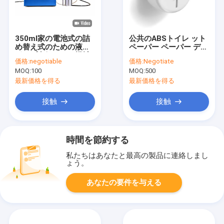
350ml家の電池式の詰
公共のABSトイレ ット
め替え式のための液体
ペーパー ペーパー ディ
ポンプ空気におい機械
スペンサー200mm Dia
価格:
negotiable
価格:
Negotiate
135mmHロールスロイ
MOQ:
100
MOQ:
500
ス
最新価格を得る
最新価格を得る
接触
接触
時間を節約する
私たちはあなたと最高の製品に連絡しまし
ょう。
あなたの要件を与える