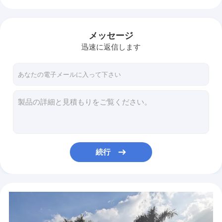
大容量25Lの生理用ナプキンのCommerical公共のスペースのためのスマートなセンサー ゴミ箱
私達について
木のReedの芳香のギフトは車のための6.5x25.2cmを置く
アロマセラピー120mlの芳香のギフトは純粋な植物の精油を置く
工場旅行
メッセージ
0.12L芳香のギフト セットは、36部分藤の棒が付いている拡散器を葦でふく
迅速に返信します
品質管理
25.5x14cmの引きのペーパー タオル ディスペンサー、14.5kgs中心の引きのティッシュ ディスペンサー
25.5x14cm手のペーパー タオル ディスペンサーの中心の引き
私達に連絡しなさい
セリウムの中心の引き手タオル ディスペンサー、ホテルのペーパー タオル ロール ディスペンサー
ニュース
KWSのABS中央手のペーパー タオル ディスペンサーは防水する
優雅な手タオル ディスペンサーの壁に取り付けられた滑らかな出力
引用を要求しなさい
洗面所の女性生理用ナプキン処分の大箱36x17.5x53.5cm
ABSは衛生大箱、女性生理用ナプキンの処分の大箱ペダルを踏む
続行
5.28ガロンの女らしい衛生大箱は、女らしいプロダクト ゴミ箱 ペダルを踏む
においの空気機械
KWSのペダルの衛生大箱、4kg女らしい衛生学の処分の大箱
HVACのにおいの拡散器機械
屋内軽量の大きいフィートのペダルのゴミ箱20L
公共の純粋な性質の香りオイル、0.5L純粋な治療上の精油
香りのにおい機械
ホテルのためのアルミニウム香りの拡散器の精油500ml