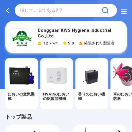
Dongguan KWS Hygiene Industrial
Co.,Ltd
12
5.0
確認された製造者
YEARS
においの空気機
HVACのにおい
香りのにおい機
車のにお
械
の拡散器機械
械
散器
トップ製品