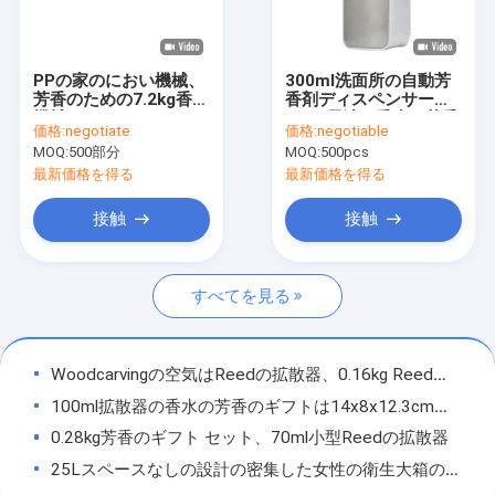
PPの家のにおい機械、
300ml洗面所の自動芳
芳香のための7.2kg香り
香剤ディスペンサー
機械
2xAA電池の香水の芳香
価格:
negotiate
価格:
negotiable
MOQ:
500部分
MOQ:
500pcs
最新価格を得る
最新価格を得る
接触
接触
すべてを見る
家
Woodcarvingの空気はReedの拡散器、0.16kg Reedの拡散器のギフト セットをかぎつける
100ml拡散器の香水の芳香のギフトは14x8x12.3cmを置く
プロダクト
0.28kg芳香のギフト セット、70ml小型Reedの拡散器
ビデオ
25Lスペースなしの設計の密集した女性の衛生大箱の処分単位の抗菌