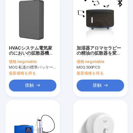
HVACシステム電気家
加湿器アロマセラピー
のにおいの拡散器機械
の精油の拡散器を変え
500ml容量
る超音波USB
価格:
negotiable
価格:
negotiable
Bluetooth音楽スピー
MOQ:
私達の標準パッケージまたはあなたの要求に従う12pcs。
MOQ:
500PCS
カー7 LED多彩なライ
ト
最新価格を得る
最新価格を得る
接触
接触