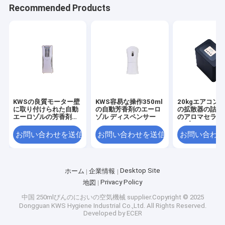
Recommended Products
KWSの良質モーター壁
KWS容易な操作350ml
20kgエアコン
に取り付けられた自動
の自動芳香剤のエーロ
の拡散器の詰め
エーロゾルの芳香剤デ
ゾル ディスペンサー
のアロマセラピ
ィスペンサー
イプHVAC
お問い合わせを送信
お問い合わせを送信
お問い合わせ
Desktop Site
ホーム
企業情報
Privacy Policy
地図
中国 250mlびんのにおいの空気機械
supplier.Copyright © 2025
Dongguan KWS Hygiene Industrial Co.,Ltd. All Rights Reserved.
Developed by
ECER