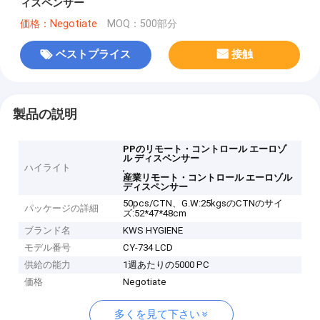
ィスペンサー
価格：Negotiate
MOQ：500部分
ベストプライス
接触
製品の説明
PPのリモート・コントロール エーロゾ
ル ディスペンサー
ハイライト
,
産業リモート・コントロール エーロゾル
ディスペンサー
50pcs/CTN、G.W:25kgsのCTNのサイ
パッケージの詳細
ズ:52*47*48cm
ブランド名
KWS HYGIENE
モデル番号
CY-734 LCD
供給の能力
1週あたりの5000 PC
価格
Negotiate
多くを見て下さい