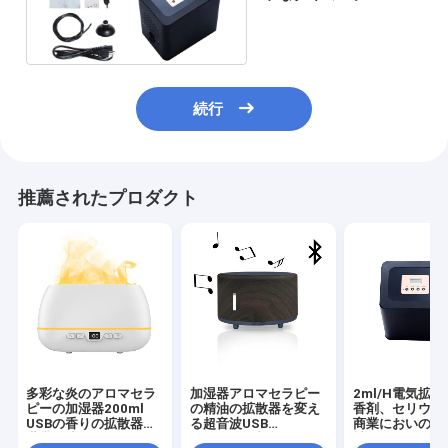
りのにおい機械
続行
推薦されたプロダクト
多彩な炎のアロマセラ
加湿器アロマセラピー
2ml/H電気拡
ピーの加湿器200ml
の精油の拡散器を変え
香剤、セリウム
USBの香りの拡散器の
る超音波USB
商業においの拡
世帯の涼しい霧
Bluetooth音楽スピー
械