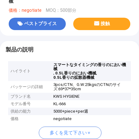
械
価格：negotiate
MOQ：500部分
ベストプライス
接触
製品の説明
スマートなタイミングの香りのにおい機
械
ハイライト
,
,
0.5L香りのにおい機械
0.5L香りの拡散器機械
3pcs/CTN、G.W:25kgsのCTNのサイ
パッケージの詳細
ズ:69*37*35cm
ブランド名
KWS HYGIENE
モデル番号
KL-666
供給の能力
5000+piece+per週
価格
negotiate
多くを見て下さい