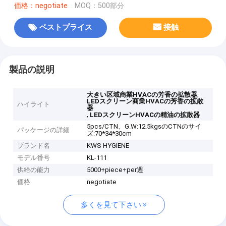
価格：negotiate
MOQ：500部分
ベストプライス
接触
製品の説明
,
大きい区域商業HVACの芳香の拡散器
LEDスクリーン商業HVACの芳香の拡散
ハイライト
器
,
LEDスクリーンHVACの精油の拡散器
5pcs/CTN、G.W:12.5kgsのCTNのサイ
パッケージの詳細
ズ:70*34*30cm
ブランド名
KWS HYGIENE
モデル番号
KL-111
供給の能力
5000+piece+per週
価格
negotiate
多くを見て下さい