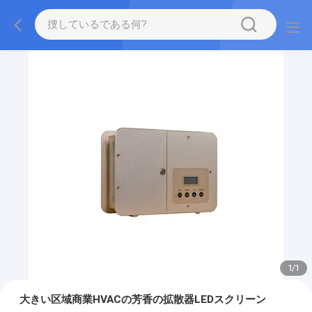
1
/
1
大きい区域商業HVACの芳香の拡散器LEDスクリーン