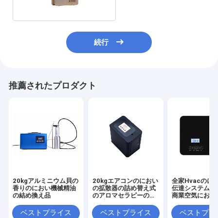
続行
推薦されたプロダクト
20kgアルミニウム貝の
20kgエアコンのにおい
全家Hvacのに
香りのにおい機械精油
の拡散器の詰め替え式
伝達システム、2
の結め換え品
のアロマセラピーのタ
商業空気におい
イプHVAC
ベストプライス
ベストプライス
ベストプラ