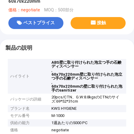
60x70x220mm
価格：negotiate
MOQ：500部分
ベストプライス
接触
製品の説明
ABS壁に取り付けられた泡立つ手の石鹸
ディスペンサー
,
60x70x220mm壁に取り付けられた泡立
ハイライト
つ手の石鹸ディスペンサー
,
60x70x220mmの壁に取り付けられた泡
手のsanitizer
20pcs/CTN、G.W:8.8kgsのCTNのサイ
パッケージの詳細
ズ:69*52*31cm
ブランド名
KWS HYGIENE
モデル番号
M-1000
供給の能力
1週あたりの5000 PC
価格
negotiate