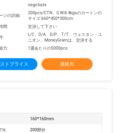
negotiate
200pcs/CTN、G.W:8.4kgsのカートンの
ージの詳細:
サイズ:660*450*300cm
時間:
交渉して下さい
L/C、D/A、D/P、T/T、ウェスタン・ユ
件:
ニオン、MoneyGramは、交渉する
能力:
1週あたりの5000pcs
ストプライス
連絡先
:
160*160mm
200部分
TN: