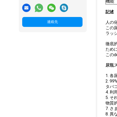
機能
記述
連絡先
人の
この
ラッ
徹底
ため
このd
尿瓶
1. 
2. 
タバコ
4. 
5. 
物質的
7. 
8.