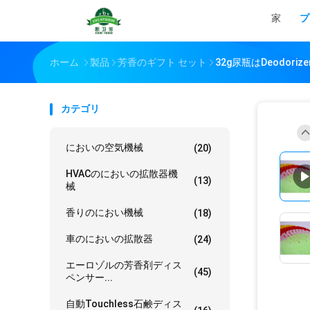
家
プ
ホーム
製品
芳香のギフト セット
32g尿瓶はDeodori
カテゴリ
においの空気機械
(20)
HVACのにおいの拡散器機
(13)
械
香りのにおい機械
(18)
車のにおいの拡散器
(24)
エーロゾルの芳香剤ディス
(45)
ペンサー...
自動touchless石鹸ディス