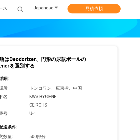
Japanese
ース
見積依頼
尿瓶はDeodorizer、円形の尿瓶ボールの
henerを選別する
詳細:
場所:
トンコワン、広東省、中国
ド名:
KWS HYGIENE
CE,ROHS
番号:
U-1
配送条件:
文数量:
500部分