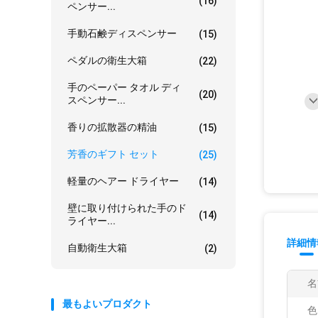
(16)
ペンサー...
手動石鹸ディスペンサー
(15)
ペダルの衛生大箱
(22)
手のペーパー タオル ディ
(20)
スペンサー...
香りの拡散器の精油
(15)
芳香のギフト セット
(25)
軽量のヘアー ドライヤー
(14)
壁に取り付けられた手のド
(14)
ライヤー...
詳細情
自動衛生大箱
(2)
名
最もよいプロダクト
色