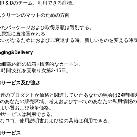
専門R & Dのチーム、利用できる商標。
スクリーンのマットのための方向
開いたパッケージおよび取得尿瓶は選別する。
それ尿瓶に直接置かれる
 においがなるためにおよび非衰退する時、新しいものを変える時
ging&Delivery
の細部:内部の紙箱+標準的なカートン。
時間:支払を受取り次第3-15日。
のサービス及び強さ
 私達のプロダクトか価格と関連していたあなたの照会は24時間
設計のあなたの販売区域、考えおよびすべてのあなたの私用情報
もよい質および競争価格。
OEMサービスは利用できる。
自由なロゴ、使用説明書および絵の具箱は利用できる。
のサービス