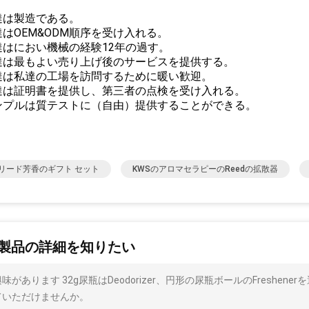
私達は製造である。
私達はOEM&ODM順序を受け入れる。
私達はにおい機械の経験12年の過す。
 私達は最もよい売り上げ後のサービスを提供する。
私達は私達の工場を訪問するために暖い歓迎。
 私達は証明書を提供し、第三者の点検を受け入れる。
 サンプルは質テストに（自由）提供することができる。
リード芳香のギフト セット
KWSのアロマセラピーのReedの拡散器
製品の詳細を知りたい
味があります 32g尿瓶はDeodorizer、円形の尿瓶ボールのFresh
ていただけませんか。