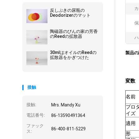
カ
反しぶきの尿瓶の
Deodorizerのマット
保
陶磁器のびんの家の芳香
のReedの拡散器
ハ
30mlはオイルのReedの
製品の
拡散器をかぎつけた
変数
接触
名前
接触:
Mrs. Mandy Xu
プロダ
イズ
電話番号:
86-13590491364
適用
ファック
86-400-811-5229
ス:
形