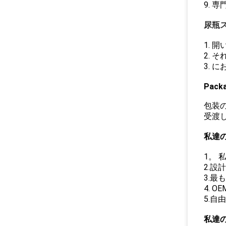
9. 
尿瓶
1. 
2. 
3.
Packa
包装
受渡し
私達
1。
2.
3.最
4. 
5.
私達