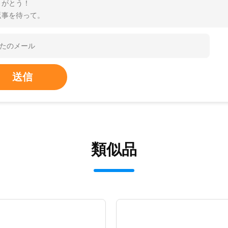
りがとう！
返事を待って。
送信
類似品