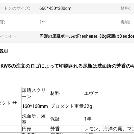
ートンのサイズ:
材料:
660*450*300cm
証:
1年
機能:
イライト:
円形の尿瓶ボールのFreshener
,
32g尿瓶はDeodo
説明
KWSの注文のロゴによって印刷される尿瓶は洗面所の芳香のギフト
尿瓶スクリ
材料
エヴァ
ーン
クト サ
プロダクト重量
160*160mm
32g
洗面所、浴
保証
1年
室
円形
芳香
レモン、海洋の霧、マン