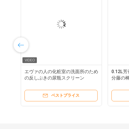
の尿
エヴァの人の化粧室の洗面所のため
0.12
けた
の反しぶきの尿瓶スクリーン
分藤の
160mm
ふく
ベストプライス