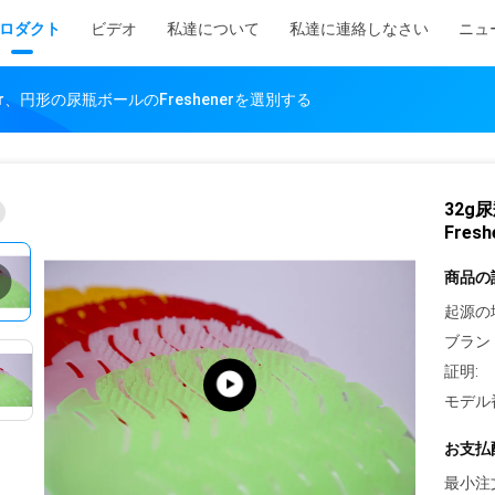
ロダクト
ビデオ
私達について
私達に連絡しなさい
ニュ
zer、円形の尿瓶ボールのFreshenerを選別する
32g
Fres
商品の
起源の
ブラン
証明:
モデル
お支払
最小注