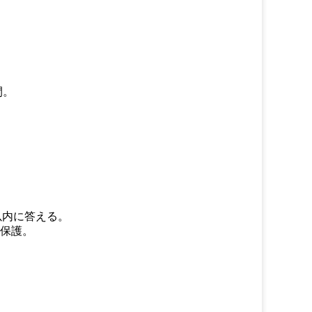
間。
以内に答える。
の保護。