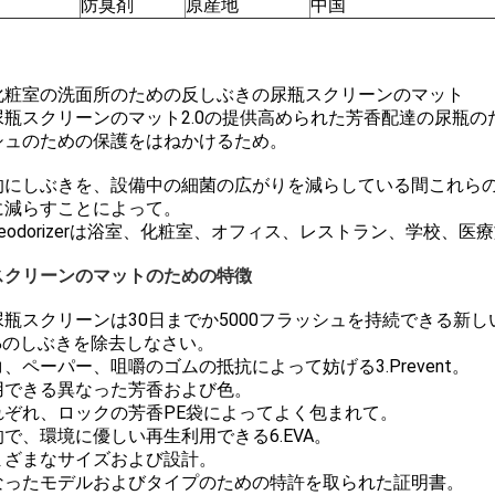
防臭剤
原産地
中国
化粧室の洗面所のための反しぶきの尿瓶スクリーンのマット
尿瓶スクリーンのマット2.0の提供高められた芳香配達の尿瓶のた
シュのための保護をはねかけるため。
的にしぶきを、設備中の細菌の広がりを減らしている間これら
に減らすことによって。
eodorizerは浴室、化粧室、オフィス、レストラン、学校
スクリーンのマットのための特徴
各尿瓶スクリーンは30日までか5000フラッシュを持続できる新
99%のしぶきを除去しなさい。
、ペーパー、咀嚼のゴムの抵抗によって妨げる3.Prevent。
利用できる異なった芳香および色。
それぞれ、ロックの芳香PE袋によってよく包まれて。
で、環境に優しい再生利用できる6.EVA。
さまざまなサイズおよび設計。
 異なったモデルおよびタイプのための特許を取られた証明書。