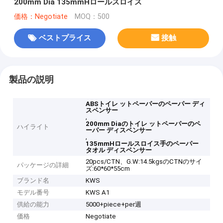
200mm Dia 135mmHロールスロイス
価格：Negotiate
MOQ：500
ベストプライス
接触
製品の説明
ABSトイレ ットペーパーのペーパー ディ
スペンサー
,
200mm Diaのトイレ ットペーパーのペ
ハイライト
ーパー ディスペンサー
,
135mmHロールスロイス手のペーパー
タオル ディスペンサー
20pcs/CTN、G.W:14.5kgsのCTNのサイ
パッケージの詳細
ズ:60*60*55cm
ブランド名
KWS
モデル番号
KWS A1
供給の能力
5000+piece+per週
価格
Negotiate