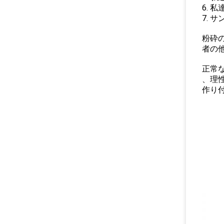
6.
7.
粉砕の
者の他
正常な
、理
作り