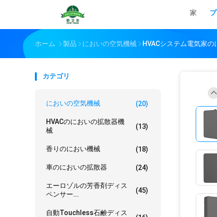
家
プ
ホーム
製品
においの空気機械
HVACシステム電気家の
カテゴリ
においの空気機械
(20)
HVACのにおいの拡散器機
(13)
械
香りのにおい機械
(18)
車のにおいの拡散器
(24)
エーロゾルの芳香剤ディス
(45)
ペンサー...
自動touchless石鹸ディス