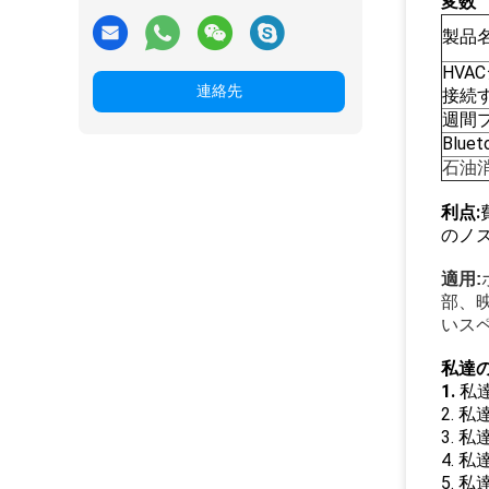
変数
製品名
HV
連絡先
接続
週間
Blue
石油
利点:
のノ
適用:
部、
いス
私達の
1.
私
2. 
3. 
4.
5. 