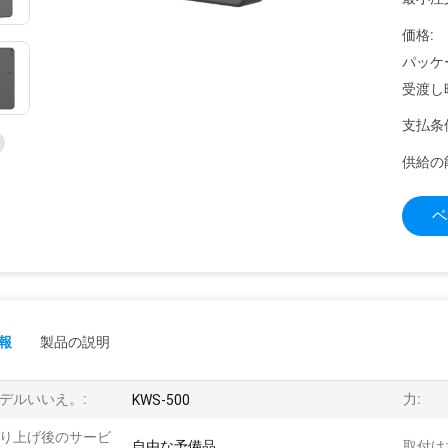
価格:
パッケ
受渡し
支払条
供給の
ベ
報
製品の説明
デルいいえ。:
力:
KWS-500
り上げ後のサービ
自由な予備品
取付け