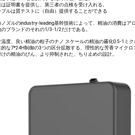
 私達は証明書を提供し、第三者の点検を受け入れる。
 サンプルは質テストに（自由）提供することができる
ノズルのindustry-leading基幹技術によって、精油の消
のブランドのそれの1/3-1/2だけである。
温度、良い精油の粒子のナノ スケールの精油の霧化0.5-1ミ
性的な7*24H制御の3つの区分拡散する、理性的な芳香マイク
付けの精油のびん、より抑制された、ちり止めの設計。