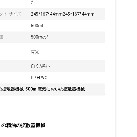
た
クト サイズ:
245*167*44mm245*167*44mm
500ml
囲:
500mの³
:
肯定
白く/黒い
PP+PVC
の拡散器機械
,
500ml電気においの拡散器機械
りの精油の拡散器機械