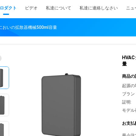
ロダクト
ビデオ
私達について
私達に連絡しなさい
ニュ
においの拡散器機械500ml容量
HVA
量
商品の
起源の
ブラン
証明:
モデル
お支払
最小注