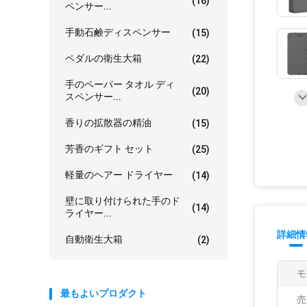
(16)
ペンサー...
手動石鹸ディスペンサー
(15)
ペダルの衛生大箱
(22)
手のペーパー タオル ディ
(20)
スペンサー...
香りの拡散器の精油
(15)
芳香のギフト セット
(25)
軽量のヘアー ドライヤー
(14)
壁に取り付けられた手のド
(14)
ライヤー...
詳細情
自動衛生大箱
(2)
モ
最もよいプロダクト
売