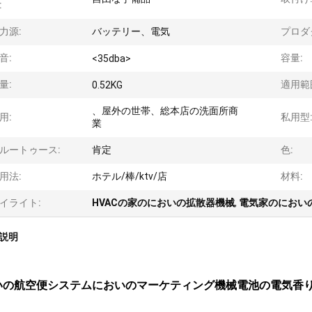
:
力源:
バッテリー、電気
プロダ
音:
容量:
<35dba>
量:
適用範
0.52KG
、屋外の世帯、総本店の洗面所商
用:
私用型
業
ルートゥース:
肯定
色:
用法:
ホテル/棒/ktv/店
材料:
イライト:
HVACの家のにおいの拡散器機械
,
電気家のにおい
説明
いの航空便システムにおいのマーケティング機械電池の電気香