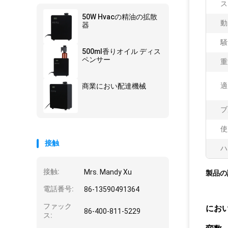
ス
50W Hvacの精油の拡散
動
器
騒
500ml香りオイル ディス
ペンサー
重
適
商業におい配達機械
ブ
使
接触
ハ
接触:
Mrs. Mandy Xu
製品の
電話番号:
86-13590491364
ファック
にお
86-400-811-5229
ス: