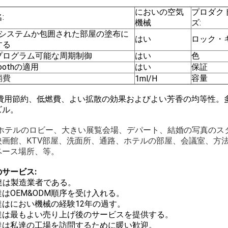
においの空気
プロダク
:
機械
ズ:
ACシステムか包囲された部屋の塗布に
はい
ロック・
する
プログラム可能な周期制御
はい
色
toothの適用
はい
保証
容量
消費
1ml/H
費用節約、低燃費、よい拡散の効果およびよい芳香の均等性。
ズル。
ホテルのロビー、大きい展覧会場、デパート、結婚の写真のスタ
映画館、KTV部屋、洗面所、通路、ホテルの部屋、会議室、方法
ペース場所、等。
サービス:
達は製造業者である。
私達はOEM&ODM順序を受け入れる。
私達はにおい機械の経験12年の過す。
 私達は最もよい売り上げ後のサービスを提供する。
私達は私達の工場を訪問するために暖い歓迎。