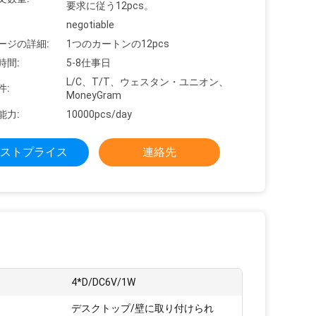
要求に従う12pcs。
negotiable
ージの詳細:
1つのカートンの12pcs
時間:
5-8仕事日
L/C、T/T、ウェスタン・ユニオン、
件:
MoneyGram
能力:
10000pcs/day
ストプライス
連絡先
4*D/DC6V/1W
デスクトップ/壁に取り付けられ
: