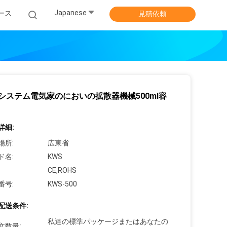
Japanese
ース
見積依頼
Cシステム電気家のにおいの拡散器機械500ml容
詳細:
場所:
広東省
ド名:
KWS
CE,ROHS
番号:
KWS-500
配送条件:
私達の標準パッケージまたはあなたの
文数量: