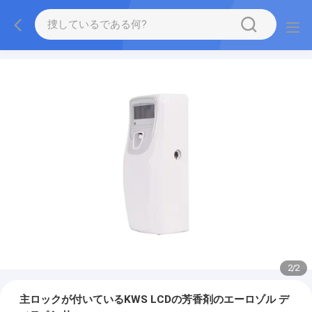
2
/
2
主ロックが付いているKWS LCDの芳香剤のエーロゾル デ