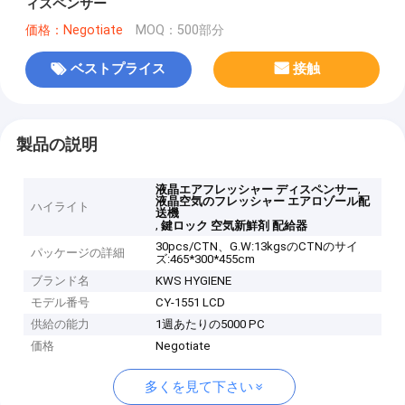
ィスペンサー
価格：Negotiate
MOQ：500部分
ベストプライス
接触
製品の説明
,
液晶エアフレッシャー ディスペンサー
液晶空気のフレッシャー エアロゾール配
ハイライト
送機
,
鍵ロック 空気新鮮剤 配給器
30pcs/CTN、G.W:13kgsのCTNのサイ
パッケージの詳細
ズ:465*300*455cm
ブランド名
KWS HYGIENE
モデル番号
CY-1551 LCD
供給の能力
1週あたりの5000 PC
価格
Negotiate
多くを見て下さい