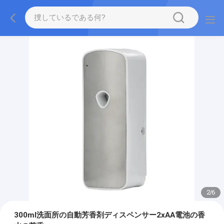
2
/
6
300ml洗面所の自動芳香剤ディスペンサー2xAA電池の香